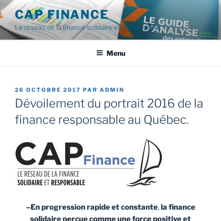
Aller
CAP FINANCE
au
Le réseau de la finance solidaire et responsable
contenu
Menu
PUBLIÉ
26 OCTOBRE 2017
PAR
ADMIN
LE
Dévoilement du portrait 2016 de la
finance responsable au Québec.
–En progression rapide et constante
,
la finance
solidaire perçue comme
une force positive et